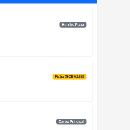
Herriko Plaza
Ficha (GCBAZZB)
Carpa Principal