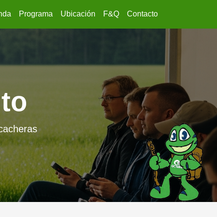
nda
Programa
Ubicación
F&Q
Contacto
to
ocacheras