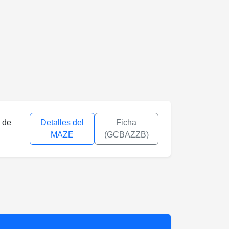
n de
Detalles del
Ficha
MAZE
(GCBAZZB)